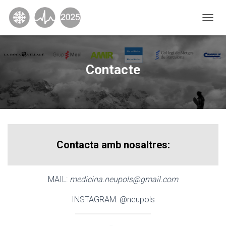
C
A
N
V
I
Contacte
A
L
A
N
A
V
E
G
Contacta amb nosaltres:
A
C
I
MAIL:
medicina.neupols@gmail.com
Ó
INSTAGRAM: @neupols